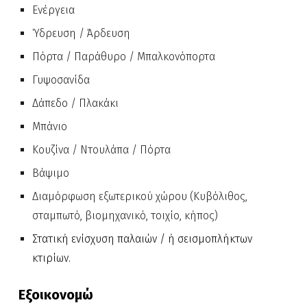
Ενέργεια
Ύδρευση / Άρδευση
Πόρτα / Παράθυρο / Μπαλκονόπορτα
Γυψοσανίδα
Δάπεδο / Πλακάκι
Μπάνιο
Κουζίνα / Ντουλάπα / Πόρτα
Βάψιμο
Διαμόρφωση εξωτερικού χώρου (
Κυβόλιθος,
σταμπωτό, βιομηχανικό,
τοιχ
ί
ο,
κήπος
)
Στατική ε
νίσχυση παλαιών / ή σεισμοπλήκτων
κτιρίων.
Εξοικονομώ